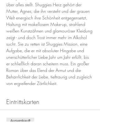
über alles stellt. Shuggies Herz gehört der 
Mutter, Agnes, die ihn versteht und der grauen 
Welt energisch ihre Schönheit entgegensetzt, 
Haltung mit makellosem Make-up, strahlend 
weißen Kunstzähnen und glamouröser Kleidung 
zeigt - und doch Trost immer mehr im Alkohol 
sucht. Sie zu retten ist Shuggies Mission, eine 
Aufgabe, die er mit absoluter Hingabe und 
unerschütterlicher Liebe Jahr um Jahr erfüllt, bis 
er schließlich daran scheitern muss. Ein großer 
Roman über das Elend der Armut und die 
Beharrlichkeit der Liebe, tieftraurig und zugleich 
von ergreifender Zärtlichkeit.
Eintrittskarten
Ausverkauft
Tickettyp
Bookclub Tickets