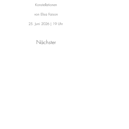
Konstellationen
von Elisa Faison
25. Juni 2026 | 19 Uhr
Nächster
Buchclub Berlin
TBA
von TBA
Summer/ Fall 2026
Bookclub & friends
in deinem Postfach 💌
Die neuesten Lesetipps,
Community-Favoriten & Event-Einladungen